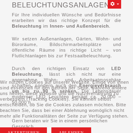
BELEUCHTUNGSANLAGEN
Für Ihre individuellen Wünsche und Bedürfnisse
erarbeiten wir das richtige Konzept für die
Beleuchtung
im
Innen- und Außenbereich
.
Wir setzen Außenanlagen, Gärten, Wohn- und
Büroräume, Bildschirmarbeitsplätze und
öffentliche Räume ins richtige Licht – von
Flutlichtanlagen bis zur Festsaalbeleuchtung.
Durch den richtigen Einsatz von
LED
Beleuchtung
, lässt sich nicht nur eine
angenehme Wohn- und Arbeitsatmosphäre
Wir nutzen Cookies auf unserer Website. Einige von ihnen
schaffen, sondern auch den
Energieverbrauch
sind essenziell für den Betrieb der Seite, während andere
um bis zu 90 % senken
. Die Lebensdauer
uns helfen, diese Website und die Nutzererfahrung zu
moderner LED Leuchten beträgt ca. 20.000 –
verbessern (Tracking Cookies). Sie können selbst
50.000 h.
entscheiden, ob Sie die Cookies zulassen möchten. Bitte
beachten Sie, dass bei einer Ablehnung womöglich nicht
mehr alle Funktionalitäten der Seite zur Verfügung stehen.
Gern beraten wir Sie in einem persönlichen
Gespräch.
AKZEPTIEREN
ABLEHNEN