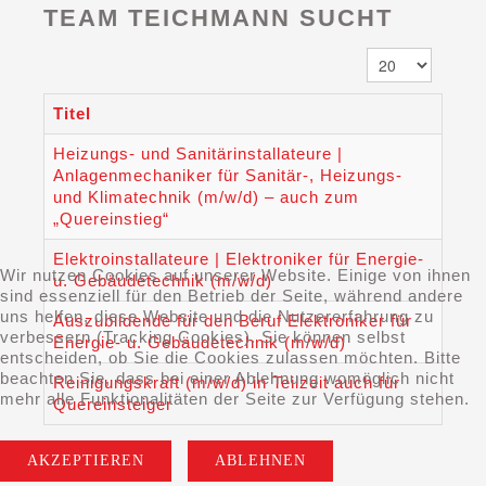
TEAM TEICHMANN SUCHT
Anzeige #
Titel
Heizungs- und Sanitärinstallateure |
Anlagenmechaniker für Sanitär-, Heizungs-
und Klimatechnik (m/w/d) – auch zum
„Quereinstieg“
Elektroinstallateure | Elektroniker für Energie-
Wir nutzen Cookies auf unserer Website. Einige von ihnen
u. Gebäudetechnik (m/w/d)
sind essenziell für den Betrieb der Seite, während andere
uns helfen, diese Website und die Nutzererfahrung zu
Auszubildende für den Beruf Elektroniker für
verbessern (Tracking Cookies). Sie können selbst
Energie- u. Gebäudetechnik (m/w/d)
entscheiden, ob Sie die Cookies zulassen möchten. Bitte
beachten Sie, dass bei einer Ablehnung womöglich nicht
Reinigungskraft (m/w/d) in Teilzeit auch für
mehr alle Funktionalitäten der Seite zur Verfügung stehen.
Quereinsteiger
AKZEPTIEREN
ABLEHNEN